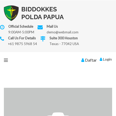
BIDDOKKES
POLDA PAPUA
Official Schedule
Mail Us
9:00AM-5:00PM
demo@webmail.com
Call Us For Details
Suite 300 Houston
+61 9875 5968 54
Texas - 77042 USA
Login
Daftar