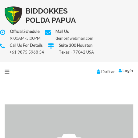
BIDDOKKES
POLDA PAPUA
Official Schedule
Mail Us
9:00AM-5:00PM
demo@webmail.com
Call Us For Details
Suite 300 Houston
+61 9875 5968 54
Texas - 77042 USA
Login
Daftar