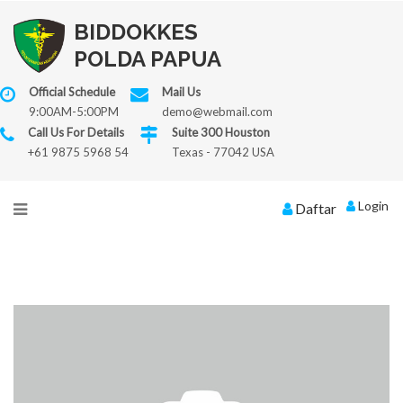
BIDDOKKES
POLDA PAPUA
Official Schedule
Mail Us
9:00AM-5:00PM
demo@webmail.com
Call Us For Details
Suite 300 Houston
+61 9875 5968 54
Texas - 77042 USA
Login
Daftar